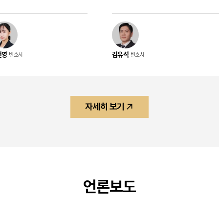
자라는 사실을 알지 못한 정황
습니다. 공판 단계에서 혐의를 인정
매가 이루어지지 않은 점을 소
해회복 노력을 적극적으로 진행한 결
의없음 불송치 결정으로 사건이
역 4월에 집행유예 1년을 선고받은
은 애플
니다. 의뢰인 혐의 의뢰인은 명품 가방을 대
선영
김유석
변호사
변호사
만난 상대방과 대가를 전제로
여한 뒤 손상 문제와 관련하여 가액
 했다는 이유로 성매수 관련
하고 소유권을 인수하기로 하였으나
니다. 수사 과정에서는 의뢰인
대금을 지급하지 않은 혐의로 기소
연령을 알고 있었는지와 성매매
다. 또한 보유하지 않은 가방을 판
 성립하였는지가 주요 쟁점이
럼 하여 매수인으로부터 물품 대금을
자세히 보기
사건의 경위 의뢰인은 애플리케
받았다는 내용도 함께 문제 되어 사
알게 된 상대방과 만나기로 약
판을 받게 되었습니다. 사건의 경위
서 만남을 가졌습니다. 그러나
들은 명품 가방 거래 및 대여 과정
어지기 전 인근 주민의 신고로
적 피해를 입었다고 주장하며 의뢰인
면서 현장에서 사건이 인지되
혐의로 고소하였습니다. 수사 이후 
시작되었습니다. 사건의 특징
사기죄로 기소되었고, 공판 단계에서
언론보도
성년자였다는 사정만으로 의뢰
인 태하를 선임하여 재판 대응을 
곧바로 인정되는 것은 아니므
되었습니다. 사건의 특징 이 사건은
과 만남의 경위 등을 통해 연령
여 업체와 개인 매수인이 모두 피해