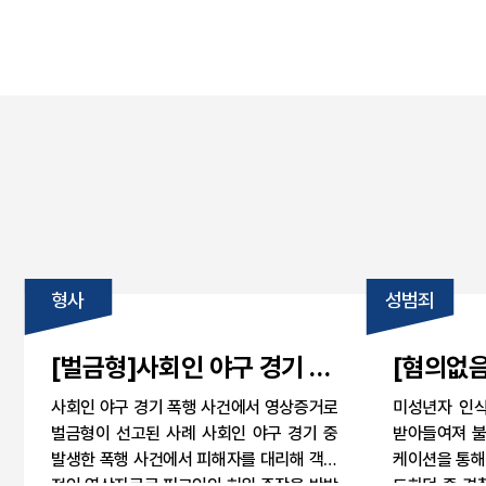
형사
성범죄
[벌금형]사회인 야구 경기 폭
[혐의없
행 사건, 영상증거로 벌금형
법위반 성
사회인 야구 경기 폭행 사건에서 영상증거로
미성년자 인식
선고 이끌어낸 피해자 대리
자 인식 
벌금형이 선고된 사례 사회인 야구 경기 중
받아들여져 불
사례
발생한 폭행 사건에서 피해자를 대리해 객관
로 불송치
케이션을 통해
적인 영상자료로 피고인의 허위 주장을 반박
도하던 중 경