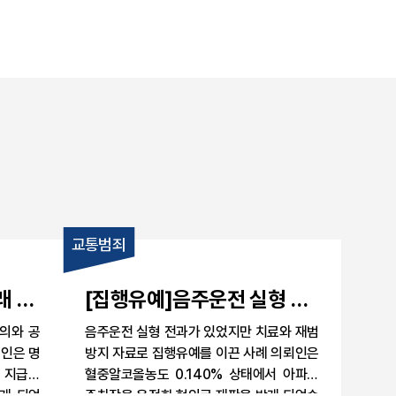
교통범죄
래 사
[집행유예]음주운전 실형 전
으로
과 후 재범 사건, 치료와 재범
의와 공
음주운전 실형 전과가 있었지만 치료와 재범
방지 자료로 집행유예를 이끈
인은 명
방지 자료로 집행유예를 이끈 사례 의뢰인은
금 지급과
사례
혈중알코올농도 0.140% 상태에서 아파트
게 되었
주차장을 운전한 혐의로 재판을 받게 되었습