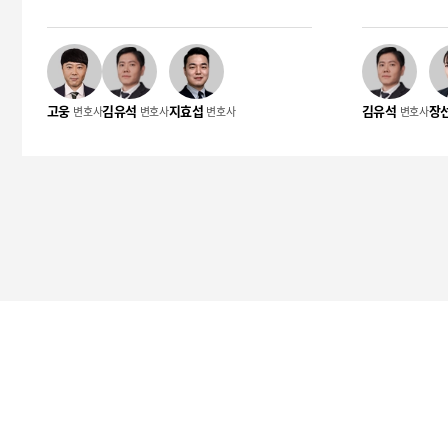
하였습니다. 반성 없는 태도와 피해 회복 필
대방이 미성년
요성을 적극 소명한 결과 벌금형 선고와 손
과 실제 성매
해배상까지 이어진 사례입니다. 의뢰인 혐의
명한 결과 혐
의뢰인은 폭행 사건의 피해자로, 사회인 야
종결되었습니다. 의뢰인 혐의 의뢰인
고웅
김유석
지효섭
김유석
장
변호사
변호사
변호사
변호사
구 경기 도중 상대팀 선수로부터 발로 등을
리케이션에서 
가격당하는 폭행을 당하였습니다. 이후 피고
만남을 가지려
인의 허위 주장으로 인해 형사절차에서 피해
혐의를 받았습
회복과 사실관계 입증이 중요한 쟁점이 되었
이 상대방의 
습니다. 사건의 경위 의뢰인과 피고인은 사
행위가 실제로
회인 야구 동호회 경기에서 상대팀 선수로
되었습니다. 
만나 경기를 진행하였습니다. 경기 중 도루
이션을 통해 
플레이를 둘러싼 신경전이 이어졌고, 피고인
속하고 현장에
은 의뢰인에게 달려가 발로 등을 가격하는
성관계가 이루
폭행을 가하였습니다. 이후 피고인은 폭행의
경찰이 출동하
책임이 의뢰인에게도 있다는 취지로 사실과
었고 수사가 
다른 주장을 하며 자신의 행위를 축소하였
상대방이 미
고, 폭행 정도 역시 경미했다고 주장하였습
인의 고의가 
니다. 사건의 특징 이 사건은 경기장 내 촬영
로, 대화 내용