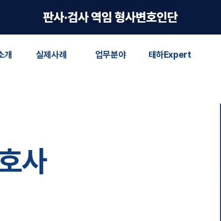
소개
실제사례
업무분야
태하Expert
변호사