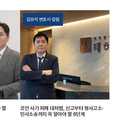
는 점에
서 실형 가능성을 배제하기 어려웠습니다.
습니다.
다만 사고나 인명피해가 발생하지 않았다는
황이었기
점, 사건 이후 의뢰인이 치료와 생활 개선을
김유석 변호사 칼럼
합의, 공
이어간 점은 양형에서 중요하게 검토될 수
가 핵심
있는 요소였습니다. 태하의 조력 태하는 의
판 단계
뢰인이 단순히 반성문을 제출하는 데 그치지
 정리한
않고, 음주 문제를 개선하기 위한 객관적 자
 합의를
료를 준비하도록 조력했습니다. 알코올 관련
그 결과
진단서, 처방전, 치료 내역을 체계적으로 제
 처벌불
출하고, 차량 처분 사실까지 입증하여 재범
어냈고,
가능성을 낮추기 위한 실질적 조치를 재판부
 피해회
에 설명했습니다. 또한 이 사건으로 별도의
 강조하
인명피해가 발생하지 않았다는 점과 사건 이
뢰인에게
후 생활환경을 개선하려는 노력을 함께 정리
하였습니
해 선처 사유로 제시했습니다. 사건의 결과
 각하되
법원은 의뢰인에게 징역 1년에 집행유예 2
 할
코인 사기 피해 대처법, 신고부터 형사고소·
지지 않
년을 선고했습니다. 과거 실형 전력이 있었
민사소송까지 꼭 알아야 할 6단계
변호사의
던 불리한 사안이었지만, 치료와 재범방지
 수, 합
노력이 구체적으로 반영되어 실형을 피할 수