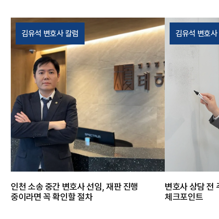
영상이 확보되어 있었고, 이를 통해 당시 상
인식 여부를 
황과 폭행 장면이 객관적으로 확인되었습니
습니다. 또한
다. 피고인의 주장과 영상 내용이 명확히 달
아 성매매의 
김유석 변호사 칼럼
김유석 변호사
라 객관적 증거의 중요성이 크게 작용한 사
성도 함께 검
건이었습니다. 태하의 조력 담당 변호사는
태하의 조력 
경기 영상을 비롯한 객관적인 자료를 토대로
대화 내용과 
피고인의 허위 주장을 구체적으로 반박하였
상대방을 미성
습니다. 또한 피고인의 반성 없는 태도와 피
정리하였습니다
해자의 치료 경과를 체계적으로 정리하여 적
되기 전에 경
정한 처벌이 필요하다는 점을 재판부에 적극
미수범 처벌 
소명하였습니다. 아울러 형사절차와 함께 피
구체적으로 
해 회복을 위한 대응도 병행하여 피고인이
다. 사건의 
손해배상금과 소송비용 등 약 600만 원을
방의 미성년 
지급하도록 조력하였습니다. 사건의 결과 재
어렵고, 실제
판부는 변호인의 주장을 받아들여 피고인에
변호인 측 주
게 벌금 50만 원을 선고하였습니다. 또한 사
다. 그 결과
인천 소송 중간 변호사 선임, 재판 진행
변호사 상담 전 
건 이후 손해배상금과 소송비용 지급을 통해
결정이 내려졌
중이라면 꼭 확인할 절차
체크포인트
피해 회복도 함께 이루어졌습니다. 담당변호
조건만남이나 
사의 한마디 폭행 사건은 초기 증거 확보와
이의 대화 내