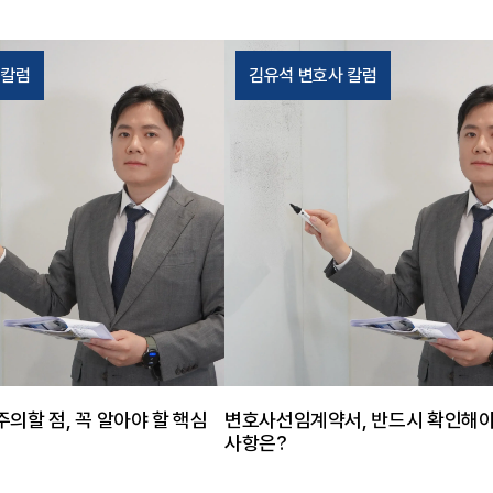
구체적으로 판단할 필요가 있었
제 된 사안으로, 피해자가 복수였다
 실제 성행위가 이루어지지 않
서 양형상 불리하게 평가될 수 있었
기수 여부와 미수범 처벌 가능
의뢰인이 공소사실을 인정하는 상
 칼럼
김유석 변호사 칼럼
토해야 하는 사안이었습니다.
때문에 혐의 다툼보다는 피해회복, 
법무법인 태하는 애플리케이션
탁 등 양형자료를 어떻게 정리하느냐
만남의 경위를 검토해 의뢰인이
이었습니다. 태하의 조력 태하는 공
년자로 인식하지 못한 정황을
에서 의뢰인의 상황과 사건 경위를
. 아울러 성매매 행위가 실행
양형자료를 제출하고, 피해자들과의
찰이 출동한 점과 관련 법률상
위해 적극적으로 조력하였습니다. 
여부에 관한 법리를 의견서에
피해자 중 한 명과 합의를 성사시켜
담아 수사기관에 제출하였습니
원 의사와 엄벌탄원서 철회를 이끌
결과 수사기관은 의뢰인이 상대
다른 피해자에 대해서는 공탁을 통해
여부를 인식하였다고 단정하기
복 노력을 이어갔다는 점을 재판부에
 성매매가 이루어지지 않았다는
였습니다. 사건의 결과 법원은 의
장을 종합적으로 검토하였습니
징역 4월에 집행유예 1년을 선고
 의뢰인에 대해 혐의없음 불송치
다. 또한 배상신청인의 배상신청은
주의할 점, 꼭 알아야 할 핵심
변호사선임계약서, 반드시 확인해야
습니다. 담당변호사의 한마디
어, 형사재판 내 배상명령으로 이어
사항은?
성매수 관련 사건은 당사자 사
고 사건이 마무리되었습니다. 담당
용, 상대방의 연령을 인식한 경
한마디 사기 사건은 피해 금액, 피해자