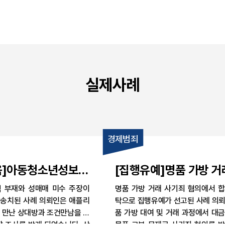
실제사례
경제범죄
음]아동청소년성보호
[집행유예]명품 가방 거
매수 혐의, 미성년
기죄 혐의, 합의와 공탁
 부재와 성매매 미수 주장이
명품 가방 거래 사기죄 혐의에서 합
부재와 미수 주장으
집행유예 선고된 사례
송치된 사례 의뢰인은 애플리
탁으로 집행유예가 선고된 사례 의뢰
된 사례
 만난 상대방과 조건만남을 시
품 가방 대여 및 거래 과정에서 대
찰 조사를 받게 되었습니다. 상
물품 교부 문제로 사기죄 혐의를 받