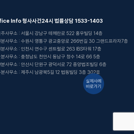
fice Info 형사사건
24시 법률상담 1533-1403
주사무소 : 서울시 강남구 테헤란로 522 홍우빌딩 14층
분사무소 : 수원시 영통구 광교중앙로 266번길 30 그랜드프라자7층
분사무소 : 인천시 연수구 센트럴로 263 IBS타워 17층
분사무소 : 충청남도 천안시 동남구 청수 14로 66 5층
분사무소 : 안산시 단원구 광덕서로 72 중앙법조빌딩 6층
분사무소 : 제주시 남광북5길 12 법동빌딩 3층 302호
실제사례
바로가기
온라인상담