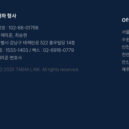
태하 형사
Of
번호
:
102-88-01768
서울
:
채의준, 최승현
수원
별시 강남구 테헤란로 522 홍우빌딩 14층
인천
호
:
1533-1403
/
팩스
:
02-6918-0779
천안
채의준 변호사
안산
ⓒ 2025 TAEHA LAW.. All rights reserved.
제주
개인정보
수집동의