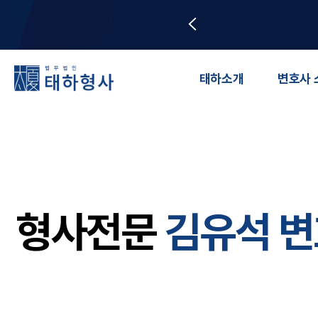
태하소개
변호사 
형사전문
김유석 