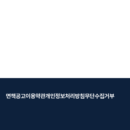
사실관계 입증이 결과에 큰 영향을 미칠 수
위, 실제 행
있습니다. 특히 영상과 같은 객관적인 자료
지에 따라 판
가 존재한다면 이를 토대로 피해 사실을 명
초기부터 객관
확히 입증하고, 적절한 피해 회복까지 함께
맞는 진술과 
준비하는 것이 중요합니다. #사회인야구폭
것이 중요합
행 #폭행죄 #폭행사건 #형사고소 #피해자
반 #미성년자
대리 #영상증거 #벌금형 #손해배상 #형사
매미수 #미
재판 #형사변호사
#혐의없음결
매수사대응 
면책공고
이용약관
개인정보처리방침
무단수집거부