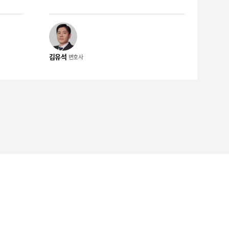
한 뒤 피
니다. 과거 음주운전으로 실형을 선고받은
과, 징
전력이 있었지만, 치료기록과 재범방지 조치
 사례입
를 충실히 소명해 징역 1년에 집행유예 2년
을 선고받은 사안입니다. 의뢰인 혐의 의뢰
김유석
변호사
을 배상
인은 술을 마신 상태에서 아파트 주차장 내
, 이후
차량을 운전한 혐의로 기소되었습니다. 적발
되었습니
당시 혈중알코올농도는 0.140%로 확인되
매할 것처
었고, 과거 음주운전으로 실형을 선고받은
 선입금
전력이 있어 엄중한 판단이 예상되는 상황이
기죄 재
었습니다. 사건의 경위 의뢰인은 아파트 주
 피해자
차장에서 차량을 운전한 뒤 차 안에서 잠들
에서 금전
어 있었고, 이를 수상히 여긴 경비원의 신고
을 사기
로 수사기관에 적발되었습니다. 이미 음주운
의뢰인은
전 처벌 전력이 있는 상태에서 다시 같은 혐
 법무법
의가 문제 된 만큼, 단순 벌금형이나 가벼운
진행하게
처분을 기대하기 어려운 사건이었습니다. 사
 명품 대
건의 특징 이 사건은 초범 음주운전이 아니
자로 문
라 실형 전력이 있는 재범 사건이라는 점에