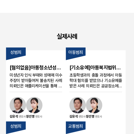
실제사례
성범죄
아동범죄
[혐의없음]아동청소년성보
[기소유예]아동복지법위반
호법위반 성매수 혐의, 미성
아동학대 혐의, 초등학생과
미성년자 인식 부재와 성매매 미수
초등학생과의 충돌 과정에서 아동
년자 인식 부재와 미수 주장
의 충돌 사건에서 기소유예
주장이 받아들여져 불송치된 사례
학대 혐의를 받았으나 기소유예를
으로 불송치된 사례
의뢰인은 애플리케이션을 통해 만
를 받은 사례
받은 사례 의뢰인은 공공장소에서
난 상대방과 조건만남을 시도하던
초등학생과 충돌한 뒤 아동복지법
중 경찰 조사를 받게 되었습니다.
위반 혐의로 조사를 받게 되었습니
상대방이 미성년자라는 사실을 알
다. 사건 경위와 의뢰인이 입은 피
지 못한 정황과 실제 성매매가 이루
해, 우발성, 초범 사정 등을 종합적
어지지 않은 점을 소명한 결과 혐의
으로 소명하여 검찰 단계에서 기소
김유석
장선영
김유석
장선영
변호사
변호사
변호사
변호사
없음 불송치 결정으로 사건이 종결
유예 처분을 받은 사안입니다. 의뢰
되었습니다. 의뢰인 혐의 의뢰인은
인 혐의 의뢰인은 초등학생과의 충
성범죄
교통범죄
애플리케이션에서 만난 상대방과
돌 과정에서 가방을 휘둘렀다는 이