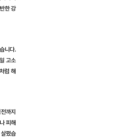
반한 강
았습니다.
일 고소
처럼 해
직전까지
나 피해
을 살폈습