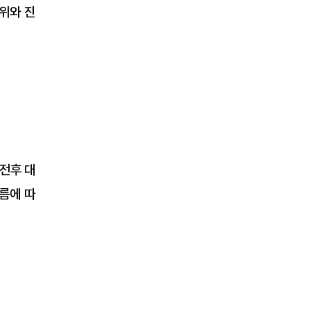
위와 진
 전후 대
름에 따
경분석 #