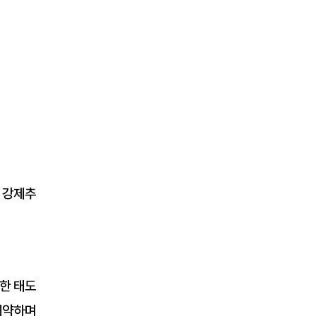
 강제추
한 태도
기약하며