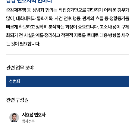
담당 변호사의 한마디
준강제추행 등 성범죄 혐의는 직접증거만으로 판단하기 어려운 경우가
많아, 대화내역과 통화기록, 사건 전후 행동, 관계의 흐름 등 정황증거를
빠르게 확보하고 정확히 분석하는 과정이 중요합니다. 고소 내용이 구체
화되기 전 사실관계를 정리하고 객관적 자료를 토대로 대응 방향을 세우
는 것이 필요합니다.
#준강제추행 #준강제추행혐의 #준강제추행불송치 #성범죄불송치 #혐의없음 #펜션술자리 #대화내역증거 #정황증거 #진술모순 #변호인의견서 #성범죄대응 #형사사건
관련 업무 분야
성범죄
관련 구성원
지효섭 변호사
형사전문