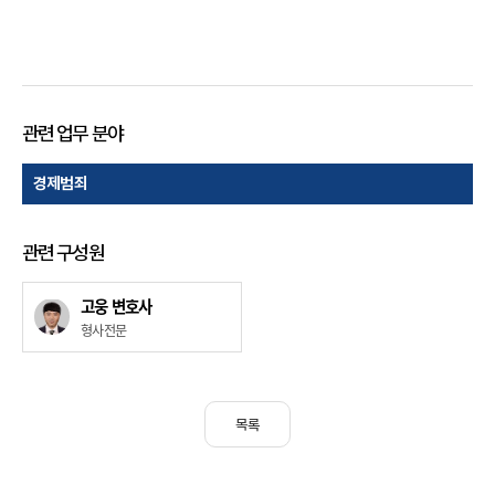
죄 #형사소송법325조 #따이공사건 #면세점수수료 #형사사건무죄 #
법무법인태하
관련 업무 분야
경제범죄
관련 구성원
고웅 변호사
형사전문
목록