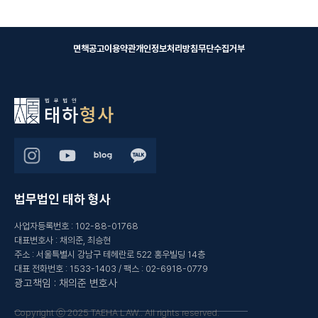
면책공고
이용약관
개인정보처리방침
무단수집거부
법무법인 태하 형사
사업자등록번호
:
102-88-01768
대표변호사
:
채의준, 최승현
주소
:
서울특별시 강남구 테헤란로 522 홍우빌딩 14층
대표 전화번호
:
1533-1403
/
팩스
:
02-6918-0779
광고책임
:
채의준 변호사
Copyright ⓒ 2025 TAEHA LAW.. All rights reserved.