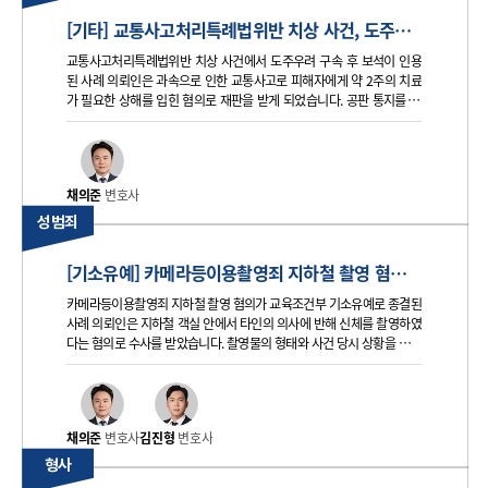
[기타] 교통사고처리특례법위반 치상 사건, 도주우려 구속 후 보석 인용된 사례
교통사고처리특례법위반 치상 사건에서 도주우려 구속 후 보석이 인용
된 사례 의뢰인은 과속으로 인한 교통사고로 피해자에게 약 2주의 치료
가 필요한 상해를 입힌 혐의로 재판을 받게 되었습니다. 공판 통지를 실
제로 인지하지 못해 출석하지 못한 사정으로 도주 우려가 문제 되었으나,
보석 청구를 통해 구속 상태에서 벗어난 사례입니다. 의뢰인 혐의 의뢰인
은 과
채의준
변호사
성범죄
[기소유예] 카메라등이용촬영죄 지하철 촬영 혐의, 교육조건부 기소유예로 종결된 사례
카메라등이용촬영죄 지하철 촬영 혐의가 교육조건부 기소유예로 종결된
사례 의뢰인은 지하철 객실 안에서 타인의 의사에 반해 신체를 촬영하였
다는 혐의로 수사를 받았습니다. 촬영물의 형태와 사건 당시 상황을 면밀
히 검토한 뒤, 현실적인 위험을 줄이고 신속한 종결을 목표로 대응한 사
안입니다. 의뢰인 혐의 의뢰인은 지하철 내에서 좌석에 앉아 있던 사람을
촬영
채의준
변호사
김진형
변호사
형사