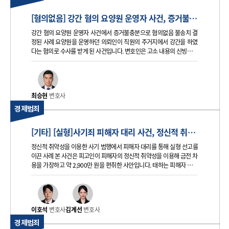
[혐의없음] 강간 혐의 요양원 운영자 사건, 증거불충분 혐의없음 불송치 사례
강간 혐의 요양원 운영자 사건에서 증거불충분으로 혐의없음 불송치 결
정된 사례 요양원을 운영하던 의뢰인이 직원의 주거지에서 강간을 하였
다는 혐의로 수사를 받게 된 사건입니다. 변호인은 고소 내용의 신빙성과
사건 당시 정황을 면밀히 검토하였고, 성관계 사실을 뒷받침할 객관적 증
거가 부족하다는 점을 다투어 혐의없음 불송치 결정을 이끌었습니다. 의
뢰인 혐의
최승현
변호사
경제범죄
[기타] [실형]사기죄 피해자 대리 사건, 정신적 취약성 악용한 편취 범행 실형 선고 사례
정신적 취약성을 이용한 사기 범행에서 피해자 대리를 통해 실형 선고를
이끈 사례 본 사건은 피고인이 피해자의 정신적 취약성을 이용해 금전 차
용을 가장하고 약 2,900만 원을 편취한 사안입니다. 태하는 피해자 대리
인으로서 기망행위와 범행 이후의 태도를 체계적으로 정리해 피고인에
게 징역 8개월의 실형이 선고되도록 조력했습니다. 의뢰인 혐의 본 사건
의
이호석
변호사
김계선
변호사
경제범죄