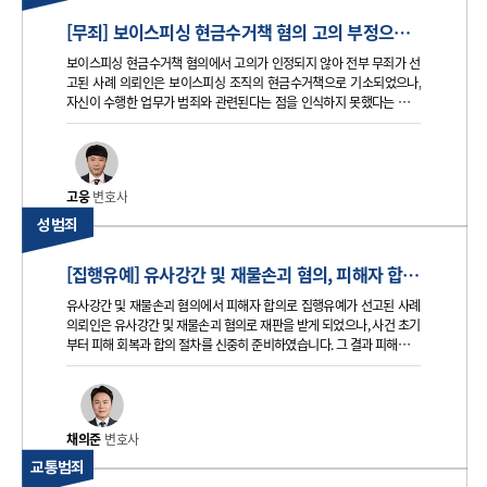
[무죄] 보이스피싱 현금수거책 혐의 고의 부정으로 전부 무죄 선고된 사례
보이스피싱 현금수거책 혐의에서 고의가 인정되지 않아 전부 무죄가 선
고된 사례 의뢰인은 보이스피싱 조직의 현금수거책으로 기소되었으나,
자신이 수행한 업무가 범죄와 관련된다는 점을 인식하지 못했다는 사정
이 핵심 쟁점이 되었습니다. 태하는 채용 경위와 실제 업무 내용, 사건 이
후 행동을 면밀히 정리해 피고인에게 미필적 고의조차 인정되기 어렵다
는 점을 소명하였고
고웅
변호사
성범죄
[집행유예] 유사강간 및 재물손괴 혐의, 피해자 합의로 집행유예 선고된 사례
유사강간 및 재물손괴 혐의에서 피해자 합의로 집행유예가 선고된 사례
의뢰인은 유사강간 및 재물손괴 혐의로 재판을 받게 되었으나, 사건 초기
부터 피해 회복과 합의 절차를 신중히 준비하였습니다. 그 결과 피해자와
의 합의 내용이 양형에 반영되어 징역형의 집행유예가 선고된 사안입니
다. 의뢰인 혐의 의뢰인은 유사강간 및 재물손괴 혐의로 기소되었
채의준
변호사
교통범죄