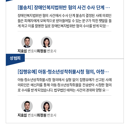
[불송치] 장애인복지법위반 혐의 사건 수사 단계 불송치 결정 사례
장애인복지법위반 혐의 사건에서 수사 단계 불송치 결정된 사례 의뢰인
들은 피해자에게 모욕적으로 받아들여질 수 있는 문구가 적힌 팻말을 들
게 하고 이를 촬영한 일로 장애인복지법위반 혐의 수사를 받게 되었습니
다. 태하는 사건 경위, 단발성, 피해 회복 노력과 합의 자료를 정리해 제출
하였고, 수사기관은 최종적으로 불송치 결정을 내렸습니다. 의뢰
지효섭
변호사
최정원
변호사
성범죄
[집행유예] 아동·청소년성착취물시청 혐의, 아청법위반 재판에서 집행유예 선고된 사례
아동·청소년성착취물시청 혐의에서 실형 없이 집행유예가 선고된 사례
의뢰인은 메신저를 통해 아동·청소년성착취물을 전송받아 시청한 혐의
로 수사를 받게 되었습니다. 법무법인 태하는 사건의 경위와 양형 요소를
정리하여 실형이 아닌 집행유예 선고를 이끌어낸 사례입니다. 의뢰인 혐
의 의뢰인은 메신저 애플리케이션을 통해 아동·청소년성착취물에 해당
할
지효섭
변호사
최정원
변호사