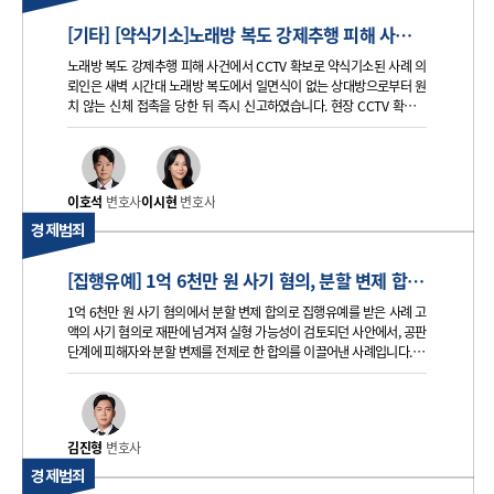
[기타] [약식기소]노래방 복도 강제추행 피해 사건, 현장 CCTV 확보로 가해자 약식기소된 사례
노래방 복도 강제추행 피해 사건에서 CCTV 확보로 약식기소된 사례 의
뢰인은 새벽 시간대 노래방 복도에서 일면식이 없는 상대방으로부터 원
치 않는 신체 접촉을 당한 뒤 즉시 신고하였습니다. 현장 CCTV 확인을
통해 가해자가 특정되었고, 수사 결과 약식기소 처분으로 이어진 사례입
니다. 의뢰인 혐의 본 사건은 의뢰인이 피의자로 조사를 받은
이호석
변호사
이시현
변호사
경제범죄
[집행유예] 1억 6천만 원 사기 혐의, 분할 변제 합의로 집행유예 선고된 사례
1억 6천만 원 사기 혐의에서 분할 변제 합의로 집행유예를 받은 사례 고
액의 사기 혐의로 재판에 넘겨져 실형 가능성이 검토되던 사안에서, 공판
단계에 피해자와 분할 변제를 전제로 한 합의를 이끌어낸 사례입니다. 법
원은 피해 회복 가능성과 양형 사유를 종합적으로 고려하여 집행유예를
선고하였습니다. 의뢰인 혐의 의뢰인은 피해자로부터 약 1
김진형
변호사
경제범죄