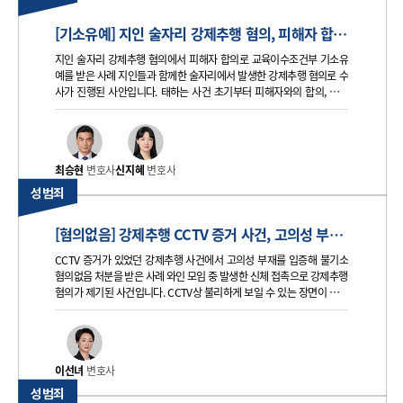
[기소유예] 지인 술자리 강제추행 혐의, 피해자 합의로 교육이수조건부 기소유예 받은 사례
지인 술자리 강제추행 혐의에서 피해자 합의로 교육이수조건부 기소유
예를 받은 사례 지인들과 함께한 술자리에서 발생한 강제추행 혐의로 수
사가 진행된 사안입니다. 태하는 사건 초기부터 피해자와의 합의, 반성
태도, 재범 가능성이 낮다는 점을 정리하여 검찰 단계에서 교육이수조건
부 기소유예 처분을 이끌어냈습니다. 의뢰인 혐의 의뢰인은 지인들과의
최승현
변호사
신지혜
변호사
성범죄
[혐의없음] 강제추행 CCTV 증거 사건, 고의성 부재 입증으로 불기소 혐의없음 결정
CCTV 증거가 있었던 강제추행 사건에서 고의성 부재를 입증해 불기소
혐의없음 처분을 받은 사례 와인 모임 중 발생한 신체 접촉으로 강제추행
혐의가 제기된 사건입니다. CCTV상 불리하게 보일 수 있는 장면이 있었
으나, 당시 정황과 동석자 진술을 종합해 고의성이 인정되기 어렵다는 점
을 소명한 결과 검찰에서 불기소 혐의없음 처분이 내려졌습니다. 의뢰인
이선녀
변호사
성범죄