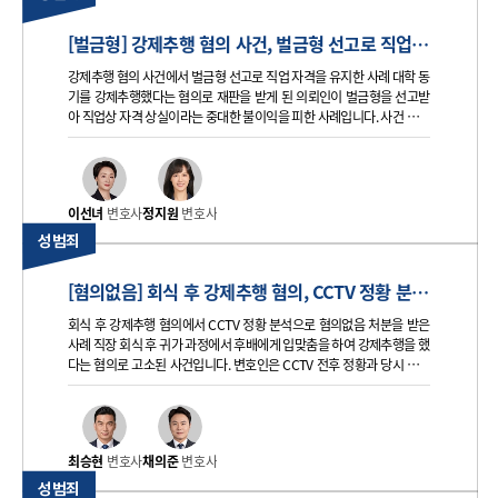
[벌금형] 강제추행 혐의 사건, 벌금형 선고로 직업 자격 유지한 사례
강제추행 혐의 사건에서 벌금형 선고로 직업 자격을 유지한 사례 대학 동
기를 강제추행했다는 혐의로 재판을 받게 된 의뢰인이 벌금형을 선고받
아 직업상 자격 상실이라는 중대한 불이익을 피한 사례입니다. 사건 초기
감금미수 혐의까지 함께 제기되었으나 해당 부분은 불송치로 정리되었
고, 강제추행 혐의에 대해서는 직업상 불이익을 최소화하는 방향으로 대
응했습니다.
이선녀
변호사
정지원
변호사
성범죄
[혐의없음] 회식 후 강제추행 혐의, CCTV 정황 분석으로 혐의없음 처분된 사례
회식 후 강제추행 혐의에서 CCTV 정황 분석으로 혐의없음 처분을 받은
사례 직장 회식 후 귀가 과정에서 후배에게 입맞춤을 하여 강제추행을 했
다는 혐의로 고소된 사건입니다. 변호인은 CCTV 전후 정황과 당시 상황
을 종합적으로 분석해 폭행·협박 및 강제추행 구성요건 해당 여부를 다
투었고, 결국 증거불충분으로 혐의없음 처분을 이끌어냈습니다.
최승현
변호사
채의준
변호사
성범죄