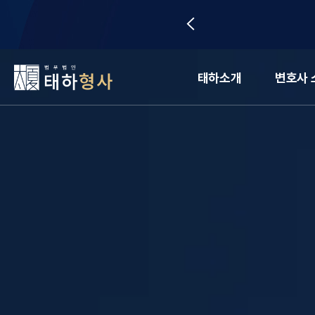
형사변호사 형사전문변호사
태하소개
변호사 